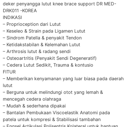
deker penyangga lutut knee brace support DR MED-
DRK011 -KOREA
INDIKASI
– Proprioception dari Lutut
– Keseleo & Strain pada Ligamen Lutut
– Sindrom Patella & penyakit Tendon
– Ketidakstabilan & Kelemahan Lutut
– Arthrosis lutut & radang sendi
– Osteoartritis (Penyakit Sendi Degeneratif)
– Cedera Lutut Sedikit, Trauma & kontusio
FITUR
– Memberikan kenyamanan yang luar biasa pada daerah
lutut
– Berguna untuk melindungi otot yang lemah &
mencegah cedera olahraga
– Mudah & sederhana dipakai
– Bantalan Pembukaan Viscoelastik Anatomi pada
patela untuk kompresi & Stabilisasi tambahan
– Engsel Artikulasi Polisentris Kolateral untuk bantuan